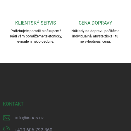
KLIENTSKÝ SERVIS
CENA DOPRAVY
Potřebujete poradit s nákupem?
Náklady na dopravu počítáme
Rádi vám pomůžeme telefonicky,
individuálně, abyste získali tu
e-mailem nebo osobně.
nejvýhodnější cenu.
Z
á
p
a
t
í
KONTAKT
info
@
ispas.cz
+420 606 792 360