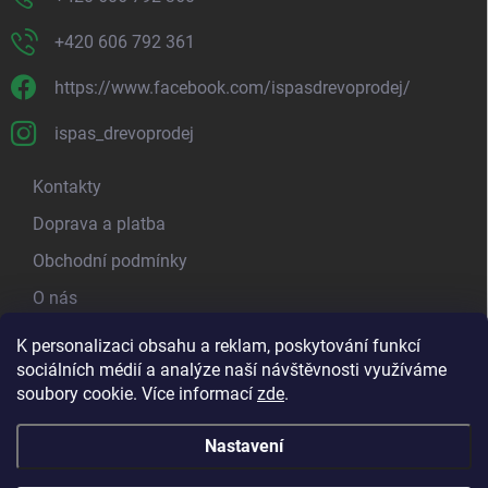
+420 606 792 361
https://www.facebook.com/ispasdrevoprodej/
ispas_drevoprodej
Kontakty
Doprava a platba
Obchodní podmínky
O nás
Kamenná prodejna
K personalizaci obsahu a reklam, poskytování funkcí
sociálních médií a analýze naší návštěvnosti využíváme
Blog - píšeme o dřevu
soubory cookie. Více informací
zde
.
Nastavení