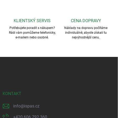
KLIENTSKÝ SERVIS
CENA DOPRAVY
Potřebujete poradit s nákupem?
Náklady na dopravu počítáme
Rádi vám pomůžeme telefonicky,
individuálně, abyste získali tu
e-mailem nebo osobně.
nejvýhodnější cenu.
Z
á
p
a
t
í
KONTAKT
info
@
ispas.cz
+420 606 792 360