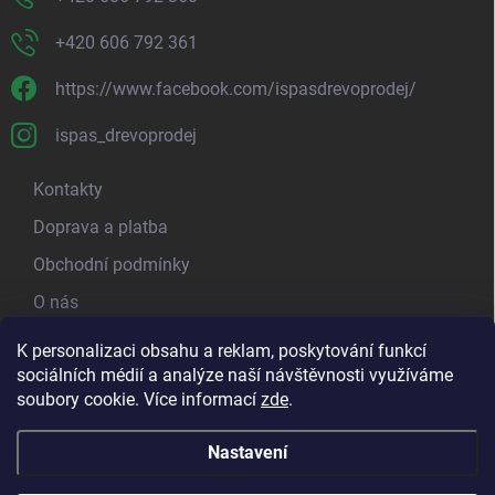
+420 606 792 361
https://www.facebook.com/ispasdrevoprodej/
ispas_drevoprodej
Kontakty
Doprava a platba
Obchodní podmínky
O nás
Kamenná prodejna
K personalizaci obsahu a reklam, poskytování funkcí
sociálních médií a analýze naší návštěvnosti využíváme
Blog - píšeme o dřevu
soubory cookie. Více informací
zde
.
Nastavení