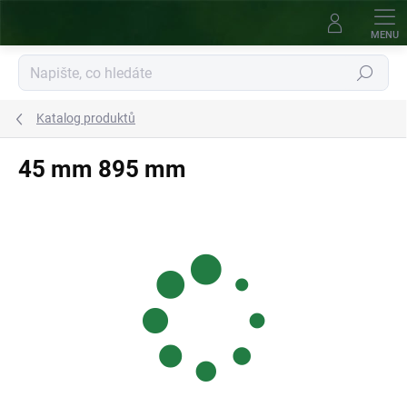
Přejít
na
obsah
Hledat
Katalog produktů
45 mm 895 mm