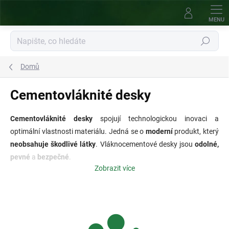
Přejít
na
obsah
Hledat
Domů
Cementovláknité desky
Cementovláknité desky
spojují technologickou inovaci a
optimální vlastnosti materiálu. Jedná se o
moderní
produkt, který
neobsahuje škodlivé látky
. Vláknocementové desky jsou
odolné,
pevné
a
bezpečné
.
Zobrazit více
Splňují přísné standardy pro
minimalizaci rizika hoření
. Mají
dobrou
zvukovou izolaci
a výborné
tepelně izolační vlastnosti
.
Připomínají přírodní materiál
a jsou příjemné na dotek.
Možnosti
jejich
využití
jsou
nekonečné
, a to i mimo oblast dřevostavitelství.