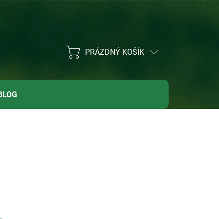
PRÁZDNÝ KOŠÍK
NÁKUPNÍ
KOŠÍK
BLOG