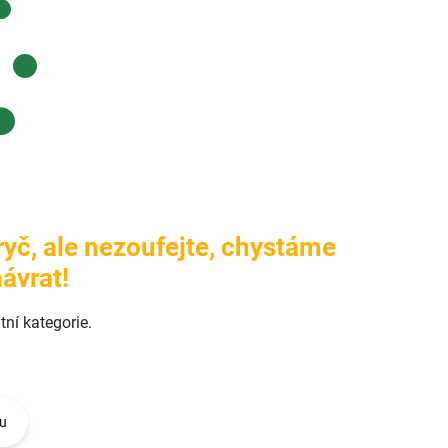
pryč, ale nezoufejte, chystáme
ávrat!
tní kategorie.
u