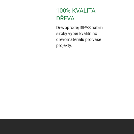
100% KVALITA
DŘEVA
Dřevoprodej ISPAS nabízí
široký výběr kvalitního
dřevomateriálu pro vaše
projekty.
Z
á