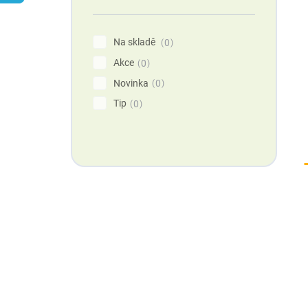
n
í
p
Na skladě
0
a
Akce
n
0
e
Novinka
0
l
Tip
0
Máte otázku?
Obraťte se na nás.
Rádi Vám poradíme.