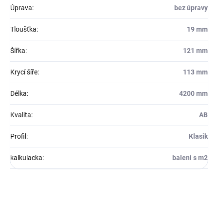
Úprava
:
bez úpravy
Tloušťka
:
19 mm
Šířka
:
121 mm
Krycí šíře
:
113 mm
Délka
:
4200 mm
Kvalita
:
AB
Profil
:
Klasik
kalkulacka
:
baleni s m2