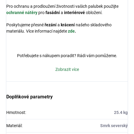
Pro ochranu a prodloužení životnosti vašich palubek použijte
ochranné nátěry
pro
fasádní
a
interiérové
obložení.
Poskytujeme přesné
řezání
a
krácení
našeho skladového
materiálu.
Více informací najdete
zde
.
Potřebujete s nákupem poradit? Rádi vám pomůžeme.
Volejte na
+420 606 792 360,
+420 606 792 361
nebo pište
Zobrazit více
na
info@ispas.cz.
Doplňkové parametry
Hmotnost
:
25.4 kg
Materiál
:
Smrk severský