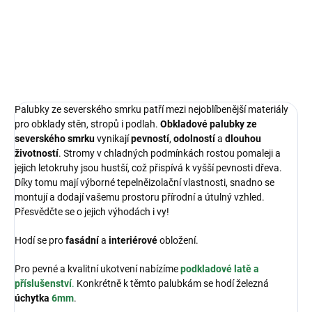
PRODEJ SKONČIL
ZEPTAT SE
HLÍDAT
Palubky ze severského smrku patří mezi nejoblíbenější materiály
pro obklady stěn, stropů i podlah.
Obkladové palubky ze
severského smrku
vynikají
pevností
,
odolností
a
dlouhou
životností
. Stromy v chladných podmínkách rostou pomaleji a
jejich letokruhy jsou hustší, což přispívá k vyšší pevnosti dřeva.
Díky tomu mají výborné tepelněizolační vlastnosti, snadno se
montují a dodají vašemu prostoru přírodní a útulný vzhled.
Přesvědčte se o jejich výhodách i vy!
Hodí se pro
fasádní
a
interiérové
obložení.
Pro pevné a kvalitní ukotvení nabízíme
podkladové latě a
příslušenství
.
Konkrétně k těmto palubkám se hodí železná
úchytka
6mm
.