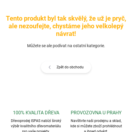
Tento produkt byl tak skvělý, že už je pryč,
ale nezoufejte, chystáme jeho velkolepý
návrat!
Můžete se ale podívat na ostatní kategorie.
Zpět do obchodu
100% KVALITA DŘEVA
PROVOZOVNA U PRAHY
Dřevoprodej ISPAS nabízí široký
Navštivte naši prodejnu a sklad,
výběr kvalitního dřevomateriálu
kde si můžete zboží prohlédnout
pro vaše projekty.
a ihned odvézt.