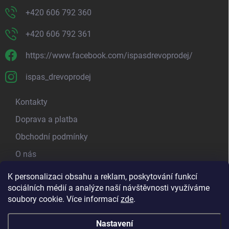
+420 606 792 360
+420 606 792 361
https://www.facebook.com/ispasdrevoprodej/
ispas_drevoprodej
Kontakty
Doprava a platba
Obchodní podmínky
O nás
Kamenná prodejna
K personalizaci obsahu a reklam, poskytování funkcí
sociálních médií a analýze naší návštěvnosti využíváme
Blog - píšeme o dřevu
soubory cookie. Více informací
zde
.
Nastavení