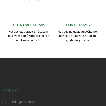
KLIENTSKÝ SERVIS
CENA DOPRAVY
Potřebujete poradit s nákupem?
Náklady na dopravu počítáme
Rádi vám pomůžeme telefonicky,
individuálně, abyste získali tu
e-mailem nebo osobně.
nejvýhodnější cenu.
Z
á
p
a
t
í
KONTAKT
info
@
ispas.cz