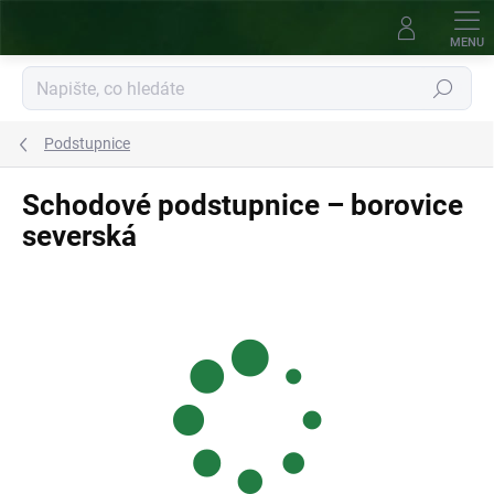
Přejít
na
obsah
Hledat
Podstupnice
Schodové podstupnice – borovice
severská