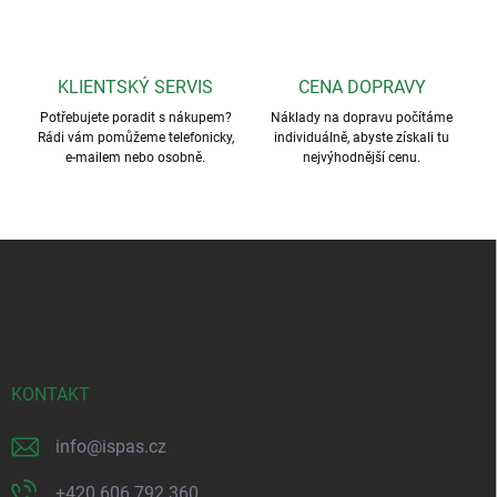
KLIENTSKÝ SERVIS
CENA DOPRAVY
Potřebujete poradit s nákupem?
Náklady na dopravu počítáme
Rádi vám pomůžeme telefonicky,
individuálně, abyste získali tu
e-mailem nebo osobně.
nejvýhodnější cenu.
Z
á
p
a
t
í
KONTAKT
info
@
ispas.cz
+420 606 792 360