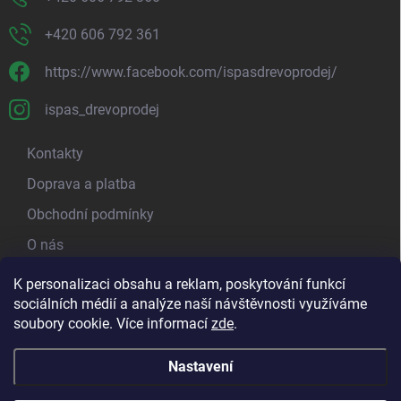
+420 606 792 361
https://www.facebook.com/ispasdrevoprodej/
ispas_drevoprodej
Kontakty
Doprava a platba
Obchodní podmínky
O nás
Kamenná prodejna
K personalizaci obsahu a reklam, poskytování funkcí
sociálních médií a analýze naší návštěvnosti využíváme
Blog - píšeme o dřevu
soubory cookie. Více informací
zde
.
Nastavení