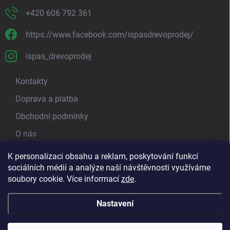
+420 606 792 361
https://www.facebook.com/ispasdrevoprodej/
ispas_drevoprodej
Kontakty
Doprava a platba
Obchodní podmínky
O nás
Kamenná prodejna
K personalizaci obsahu a reklam, poskytování funkcí
sociálních médií a analýze naší návštěvnosti využíváme
Blog - píšeme o dřevu
soubory cookie. Více informací
zde
.
Nastavení
Copyright 2026
Ispas.cz - Dřevoprodej
. Všechna práva vyhrazena.
Upravit