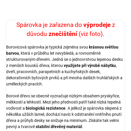
ZEPTAT SE
HLÍDAT
Spárovka je zařazena do
výprodeje
z
důvodu
znečištění
(viz foto).
Borovicová spárovka je typická zejména svou
krásnou světlou
barvou
, která v průběhu let nevybledá, a rovnoměrně
strukturovaným dřevem. Jedná se o jednovrstvou lepenou desku
z menších kousků dřeva, kterou
využijete při výrobě nábytku
,
dveří, pracovních, parapetních a kuchyňských desek,
dekorativních bytových prvků a při mnoha dalších truhlářských a
uměleckých pracích.
Borové dřevo se obecně vyznačuje nízkým obsahem pryskyřice,
měkkostí a lehkostí. Mezi jeho přednosti patří také nízká tepelná
vodivost a
biologická rezistence
. A jelikož je spárovka slepená z
několika užších lamel, dochází navíc k odstranění vnitřního pnutí
dřeva a průhyb desky se snižuje na minimum. Získáte tak velmi
pevný a tvarově
stabilní dřevěný materiál
.