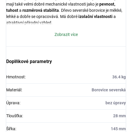
mají také velmi dobré mechanické vlastnosti jako je
pevnost,
tuhost
a
rozměrová stabilita
. Dřevo severské borovice je měkké,
lehké a dobře se opracovává. Má dobré
izolační vlastnosti
a
atraktivní přírodní vzhled.
Zobrazit více
Použití terasového prkna ze severské borovice:
terasy,
Doplňkové parametry
pergoly,
Hmotnost
:
36.4 kg
přístřešky a altány
balkóny
Materiál
:
Borovice severská
zahradní chodníčky a jiné pochozí plochy
Úprava
:
bez úpravy
zahradní nábytek (stoly, lavice)
Tloušťka
:
28 mm
plotové výplně
Šířka
:
145 mm
zahradní zástěny