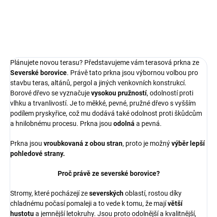
PRODEJ SKONČIL
ZEPTAT SE
HLÍDAT
Plánujete novou terasu? Představujeme vám terasová prkna ze
Severské borovice
. Právě tato prkna jsou výbornou volbou pro
stavbu teras, altánů, pergol a jiných venkovních konstrukcí.
Borové dřevo se vyznačuje
vysokou pružností
, odolností proti
vlhku a trvanlivostí. Je to měkké, pevné, pružné dřevo s vyšším
podílem pryskyřice, což mu dodává také odolnost proti škůdcům
a hnilobnému procesu. Prkna j
sou
odolná
a pevná.
Prkna jsou
vroubkovaná z obou stran
, proto je možný
výběr lepší
pohledové strany.
Proč právě ze severské borovice?
Stromy, které pocházejí ze
severských
oblastí, rostou díky
chladnému počasí pomaleji a to vede k tomu, že mají
větší
hustotu
a jemnější letokruhy. Jsou proto odolnější a kvalitnější,