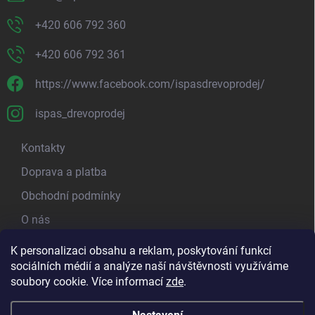
Řezání na míru:
+420 606 792 360
Poskytujeme přesné
řezání
a
krácení
našeho skladového
materiálu.
Více informací najdete
zde
.
+420 606 792 361
https://www.facebook.com/ispasdrevoprodej/
Potřebujete s nákupem poradit? Rádi vám pomůžeme.
ispas_drevoprodej
Volejte na
+420 606 792 360,
+420 606 792 361
nebo pište
Kontakty
na
info@ispas.cz.
Doprava a platba
Obchodní podmínky
O nás
Kamenná prodejna
K personalizaci obsahu a reklam, poskytování funkcí
sociálních médií a analýze naší návštěvnosti využíváme
Blog - píšeme o dřevu
soubory cookie. Více informací
zde
.