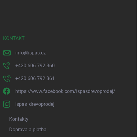
á
p
a
t
í
KONTAKT
info
@
ispas.cz
+420 606 792 360
+420 606 792 361
https://www.facebook.com/ispasdrevoprodej/
ispas_drevoprodej
Kontakty
Doprava a platba