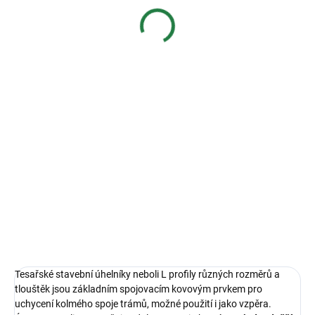
9,00 Kč
7,44 Kč bez DPH za ks
s DPH
za ks
PRODEJ SKONČIL
ZEPTAT SE
HLÍDAT
Tesařské stavební úhelníky neboli L profily různých rozměrů a
tlouštěk jsou základním spojovacím kovovým prvkem pro
uchycení kolmého spoje trámů, možné použití i jako vzpěra.