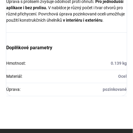
Úprava s prolisem zvyšuje odolnost proti ohnutí.
P
ro jednodušší
aplikace i bez prolisu.
V nabídce je různý počet i tvar otvorů pro
různé přichycení. Povrchová úprava pozinkované oceli umožňuje
použití konstrukčních úhelníků
v interiéru i exteriéru
.
Doplňkové parametry
Hmotnost
:
0.139 kg
Materiál
:
Ocel
Úprava
:
pozinkované
Z