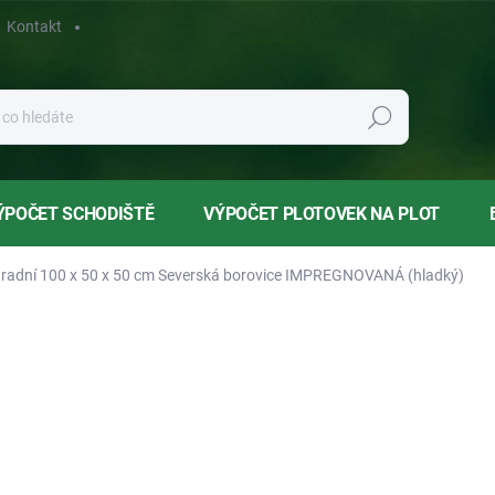
Kontakt
Hledat
ÝPOČET SCHODIŠTĚ
VÝPOČET PLOTOVEK NA PLOT
radní 100 x 50 x 50 cm Severská borovice IMPREGNOVANÁ (hladký)
1 499,00 Kč
s DPH
za 