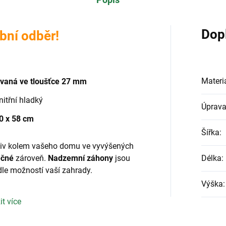
Dop
bní odběr!
Materi
ovaná
ve tloušťce 27 mm
vnitřní hladký
Úprav
50
x 58 cm
Šířka
:
koliv kolem vašeho domu ve vyvýšených
ečné
zároveň.
Nadzemní záhony
jsou
Délka
:
dle možností vaší zahrady.
Výška
:
ní, protože se vyznačují lehkostí a
it více
nací má
dlouhou životnost
a
i.
Impregnované řezivo
je prostě