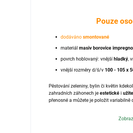
Pouze oso
dodáváno
smontované
materiál
masiv borovice impregn
povrch hoblovaný: vnější
hladký
, 
vnější rozměry d/š/v
100 - 105 x 
Pěstování zeleniny, bylin či květin kde
zahradních záhonech je
estetické
i
užit
přenosné a můžete je položit variabilně 
Jsou z borovicového dřeva, které je ideál
Zobraz
odolností. Navíc dřevo ošetřené impreg
je
odolné
vůči plísni, škůdcům a vlhkost