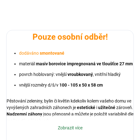
PRODEJ SKONČIL
ZEPTAT SE
HLÍDAT
Pouze osobní odběr!
dodáváno
smontované
materiál
masiv borovice impregnovaná
ve tloušťce 27 mm
povrch hoblovaný: vnější
vroubkovaný
, vnitřní hladký
vnější rozměry d/š/v
100 - 105 x 50
x 58 cm
Pěstování zeleniny, bylin či květin kdekoliv kolem vašeho domu ve
vyvýšených zahradních záhonech je
estetické
i
užitečné
zároveň.
Nadzemní záhony
jsou přenosné a můžete je položit variabilně dle
možností vaší zahrady.
Zobrazit více
Jsou z borovicového dřeva, které je ideální, protože se
vyznačují lehkostí a odolností. Navíc dřevo ošetřené impregnací