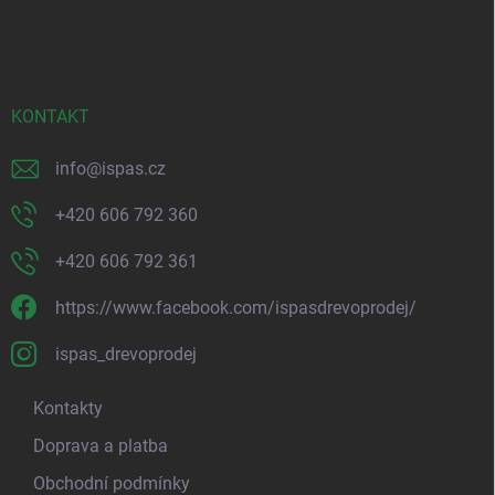
p
Volejte na
+420 606 792 360,
+420 606 792 361
nebo pište
a
na
info@ispas.cz.
t
í
KONTAKT
info
@
ispas.cz
+420 606 792 360
+420 606 792 361
https://www.facebook.com/ispasdrevoprodej/
ispas_drevoprodej
Kontakty
Doprava a platba
Obchodní podmínky