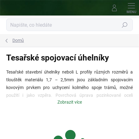
Přejít
na
obsah
Hledat
Domů
Tesařské spojovací úhelníky
Tesařské stavební úhelníky neboli L profily různých rozměrů a
tlouštěk materiálu 1,7 – 2,5mm jsou základním spojovacím
kovovým prvkem pro uchycení kolmého spoje trámů, možné
použití i jako vzpěra. Povrchová úprava pozinkované oceli
Zobrazit více
umožňuje použití konstrukčních úhelníků (nerezových) v interiéru i
exteriéru.
Úprava s prolisem
zvyšuje odolnost proti ohnutí (pro jednodušší
aplikace i bez prolisu). V nabídce je různý počet i tvar otvorů pro