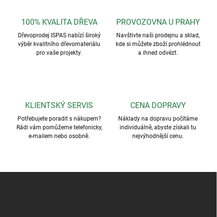
100% KVALITA DŘEVA
PROVOZOVNA U PRAHY
Dřevoprodej ISPAS nabízí široký
Navštivte naši prodejnu a sklad,
výběr kvalitního dřevomateriálu
kde si můžete zboží prohlédnout
pro vaše projekty.
a ihned odvézt.
KLIENTSKÝ SERVIS
CENA DOPRAVY
Potřebujete poradit s nákupem?
Náklady na dopravu počítáme
Rádi vám pomůžeme telefonicky,
individuálně, abyste získali tu
e-mailem nebo osobně.
nejvýhodnější cenu.
Z
á
p
a