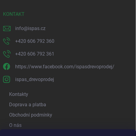
t
í
KONTAKT
info
@
ispas.cz
+420 606 792 360
+420 606 792 361
https://www.facebook.com/ispasdrevoprodej/
ispas_drevoprodej
Kontakty
Doprava a platba
Obchodní podmínky
O nás
Kamenná prodejna