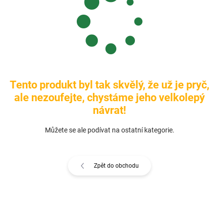
různé přichycení. Specialitou je úhelník ve tvaru Z, nastavitelný a
nesouměrný.
Tento produkt byl tak skvělý, že už je pryč,
ale nezoufejte, chystáme jeho velkolepý
návrat!
Můžete se ale podívat na ostatní kategorie.
Zpět do obchodu