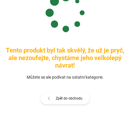
V této kategorii naleznete:
WPC palubky
WPC terasová prkna a dlaždice
WPC plotovky
WPC lišty
Tento produkt byl tak skvělý, že už je pryč,
WPC podkladové hranoly a příslušenství
ale nezoufejte, chystáme jeho velkolepý
Jedná se o
materiál s vysokou mechanickou odolností
, který
návrat!
je
zdravotně nezávadný
a
esteticky atraktivní
.
Můžete se ale podívat na ostatní kategorie.
Zpět do obchodu