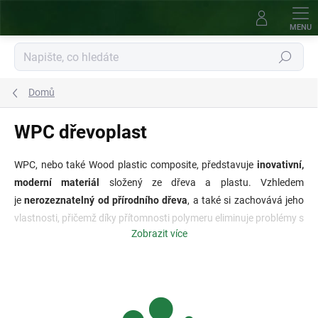
Přejít
na
obsah
Hledat
Domů
WPC dřevoplast
WPC, nebo také Wood plastic composite, představuje
inovativní,
moderní materiál
složený ze dřeva a plastu. Vzhledem
je
nerozeznatelný od přírodního dřeva
, a také si zachovává jeho
vlastnosti, přičemž díky přítomnosti polymeru eliminuje problémy s
Zobrazit více
ním spojené. Výrobky z dřevoplastu mají
dlouhou životnost,
odolávají každému počasí
a jsou
jednoduché na údržbu
.
Nepotřebují žádnou speciální ochranu proti plísním, škůdcům,
houbám nebo hnilobě. Není třeba nanášet pravidelné nátěry,
což
vede k úspoře
zbytečných nákladů.