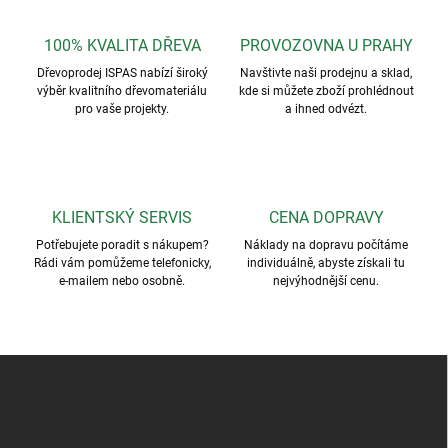
100% KVALITA DŘEVA
PROVOZOVNA U PRAHY
Dřevoprodej ISPAS nabízí široký
Navštivte naši prodejnu a sklad,
výběr kvalitního dřevomateriálu
kde si můžete zboží prohlédnout
pro vaše projekty.
a ihned odvézt.
KLIENTSKÝ SERVIS
CENA DOPRAVY
Potřebujete poradit s nákupem?
Náklady na dopravu počítáme
Rádi vám pomůžeme telefonicky,
individuálně, abyste získali tu
e-mailem nebo osobně.
nejvýhodnější cenu.
Z
á
p
a