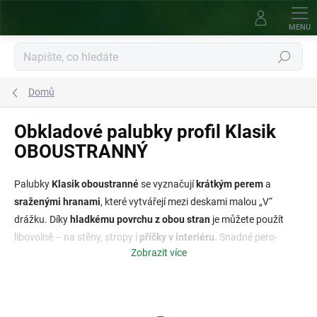
Přejít
na
obsah
Hledat
Domů
Obkladové palubky profil Klasik
OBOUSTRANNÝ
Palubky
Klasik oboustranné
se vyznačují
krátkým perem
a
sraženými hranami
, které vytvářejí mezi deskami malou „V“
drážku. Díky
hladkému povrchu z obou stran
je můžete použít
libovolně – na stěny, stropy i
příčky v interiéru.
Snadné pero-
Zobrazit více
drážka spojení zajišťuje rychlou montáž a pevné uchycení. Hodí se
pro interiér i exteriér a jsou ideální pro klasické interiéry s
přirozeným dřevěným vzhledem.