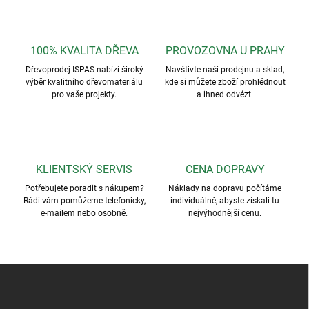
100% KVALITA DŘEVA
PROVOZOVNA U PRAHY
Dřevoprodej ISPAS nabízí široký
Navštivte naši prodejnu a sklad,
výběr kvalitního dřevomateriálu
kde si můžete zboží prohlédnout
pro vaše projekty.
a ihned odvézt.
KLIENTSKÝ SERVIS
CENA DOPRAVY
Potřebujete poradit s nákupem?
Náklady na dopravu počítáme
Rádi vám pomůžeme telefonicky,
individuálně, abyste získali tu
e-mailem nebo osobně.
nejvýhodnější cenu.
Z
á
p