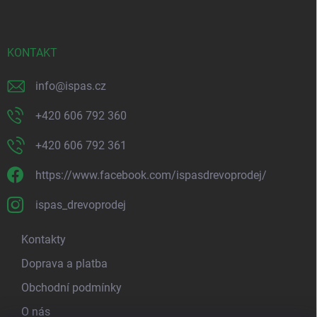
a
t
í
KONTAKT
info
@
ispas.cz
+420 606 792 360
+420 606 792 361
https://www.facebook.com/ispasdrevoprodej/
ispas_drevoprodej
Kontakty
Doprava a platba
Obchodní podmínky
O nás