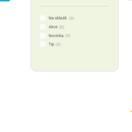
n
í
p
p
Na skladě
0
a
Akce
n
0
e
Novinka
0
l
Tip
0
Máte otázku?
Obraťte se na nás.
Rádi Vám poradíme.