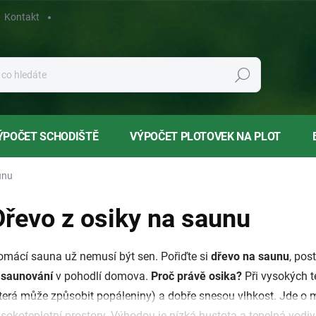
Kontakt
Hledat
ÝPOČET SCHODIŠTĚ
VÝPOČET PLOTOVEK NA PLOT
unu
Dřevo z osiky na saunu
mácí sauna už nemusí být sen. Pořiďte si
dřevo na saunu
, pos
i
saunování
v pohodlí domova.
Proč právě osika
?
Při vysokých t
terá může způsobit popáleniny)
a dobře snesou vlhkost. Jde o m
sokoteplotní prostory. Výhodou je nízká hustota a tepelná vodivo