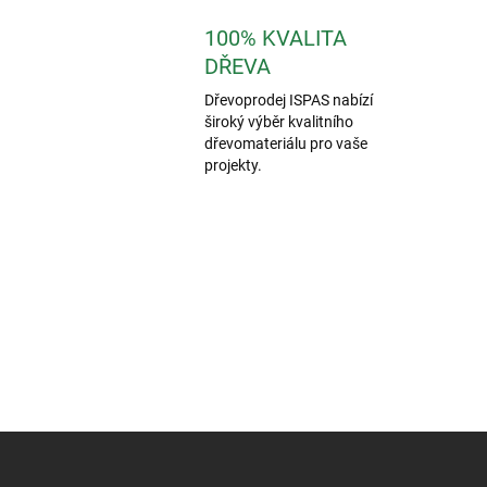
100% KVALITA
DŘEVA
Dřevoprodej ISPAS nabízí
široký výběr kvalitního
dřevomateriálu pro vaše
projekty.
Z
á