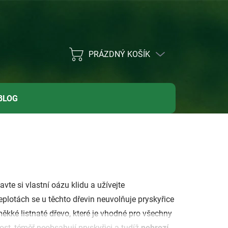
PRÁZDNÝ KOŠÍK
NÁKUPNÍ
KOŠÍK
BLOG
tavte si vlastní oázu klidu a užívejte
eplotách se
u těchto dřevin
neuvolňuje pryskyřice
ěkké listnaté dřevo, které je vhodné pro všechny
st, téměř neobsahují pryskyřici a tudíž
nehrozí