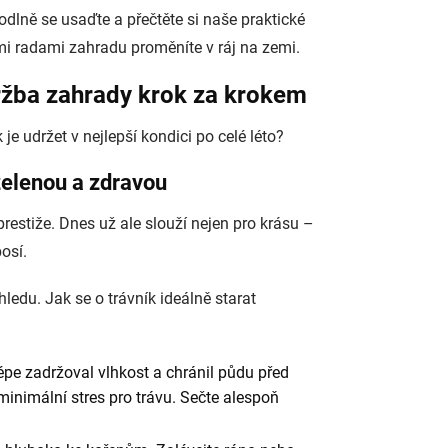
dlně se usaďte a přečtěte si naše praktické
šimi radami zahradu proměníte v ráj na zemi.
držba zahrady krok za krokem
 je udržet v nejlepší kondici po celé léto?
zelenou a zdravou
restiže. Dnes už ale slouží nejen pro krásu –
osí.
ledu. Jak se o trávník ideálně starat
lépe zadržoval vlhkost a chránil půdu před
minimální stres pro trávu. Sečte alespoň