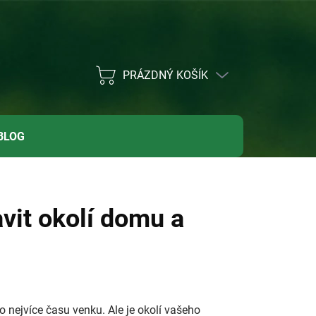
PRÁZDNÝ KOŠÍK
NÁKUPNÍ
KOŠÍK
BLOG
avit okolí domu a
co nejvíce času venku. Ale je okolí vašeho