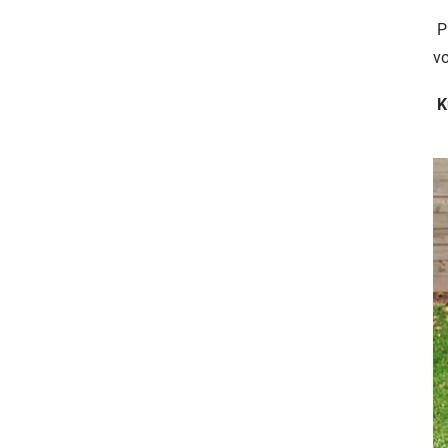
Pr
v
K