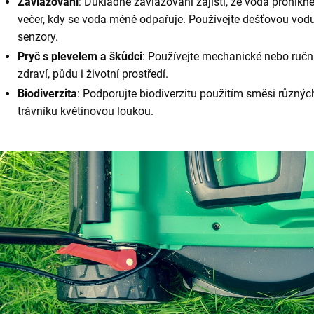
Zavlažování
: Důkladné zavlažování zajistí, že voda pronik
večer, kdy se voda méně odpařuje. Používejte dešťovou vo
senzory.
Pryč s plevelem a škůdci
: Používejte mechanické nebo ručn
zdraví, půdu i životní prostředí.
Biodiverzita
: Podporujte biodiverzitu použitím směsi různý
trávníku květinovou loukou.