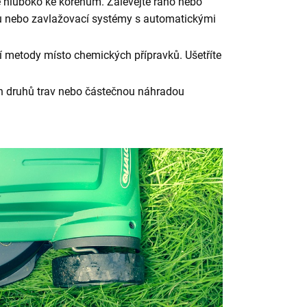
ne hluboko ke kořenům. Zalévejte ráno nebo
du nebo zavlažovací systémy s automatickými
í metody místo chemických přípravků. Ušetříte
ch druhů trav nebo částečnou náhradou