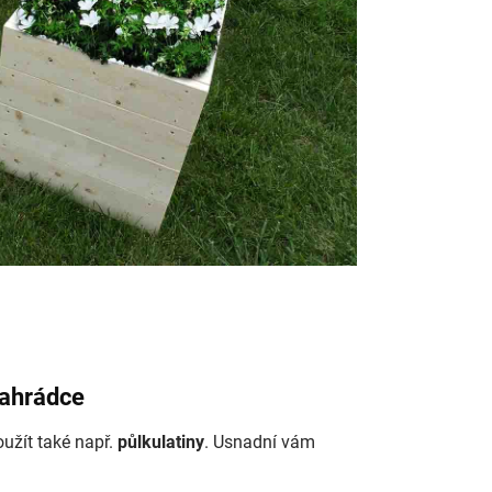
zahrádce
užít také např.
půlkulatiny
. Usnadní vám