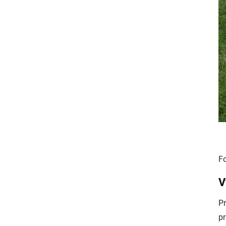
F
V
Pr
pr