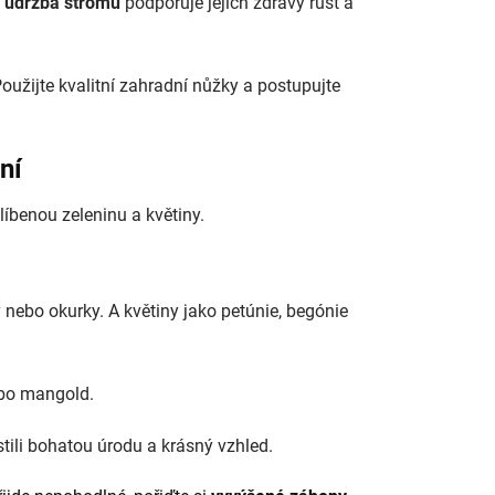
údržba stromů
podporuje jejich zdravý růst a
Použijte kvalitní zahradní nůžky a postupujte
ní
íbenou zeleninu a květiny.
ky nebo okurky. A květiny jako petúnie, begónie
nebo mangold.
stili bohatou úrodu a krásný vzhled.