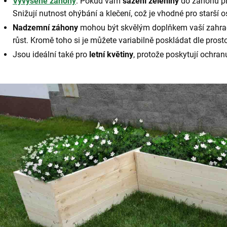
Vyvýšené záhony
: Pokud vám
sázení zeleniny
do záhonů př
Snižují nutnost ohýbání a klečení, což je vhodné pro starší
Nadzemní záhony
mohou být skvělým doplňkem vaší zahrady.
růst. Kromě toho si je můžete variabilně poskládat dle pr
Jsou ideální také pro
letní květiny
, protože poskytují ochra