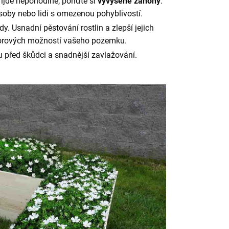
ijde nepohodlné, pořiďte si
vyvýšené záhony
.
 osoby nebo lidi s omezenou pohyblivostí.
 Usnadní pěstování rostlin a zlepší jejich
ostorových možností vašeho pozemku.
nu před škůdci a snadnější zavlažování.