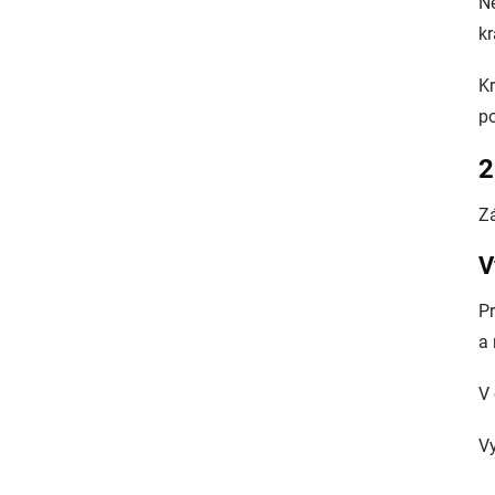
Ne
kr
Kr
po
2
Zá
V
Pr
a
V 
Vy