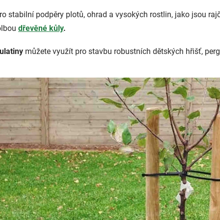
o stabilní podpěry plotů, ohrad a vysokých rostlin, jako jsou ra
olbou
dřevěné kůly
.
ulatiny
můžete využít pro stavbu robustních dětských hřišť, perg