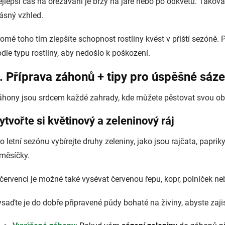
jlepší čas na ořezávání je brzy na jaře nebo po odkvětu. Taková
ásný vzhled.
omě toho tím zlepšíte schopnost rostliny kvést v příští sezóně. 
dle typu rostliny, aby nedošlo k poškození.
. Příprava záhonů + tipy pro úspěšné sáze
hony jsou srdcem každé zahrady, kde můžete pěstovat svou obl
ytvořte si květinový a zeleninový ráj
o letní sezónu vybírejte druhy zeleniny, jako jsou rajčata, papri
 měsíčky.
červenci je možné také vysévat červenou řepu, kopr, polníček 
saďte je do dobře připravené půdy bohaté na živiny, abyste zaji