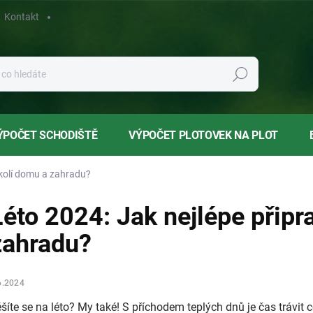
Kontakt
Hledat
ÝPOČET SCHODIŠTĚ
VÝPOČET PLOTOVEK NA PLOT
okolí domu a zahradu?
Léto 2024: Jak nejlépe připr
zahradu?
6.2024
šíte se na léto? My také! S příchodem teplých dnů je čas trávit 