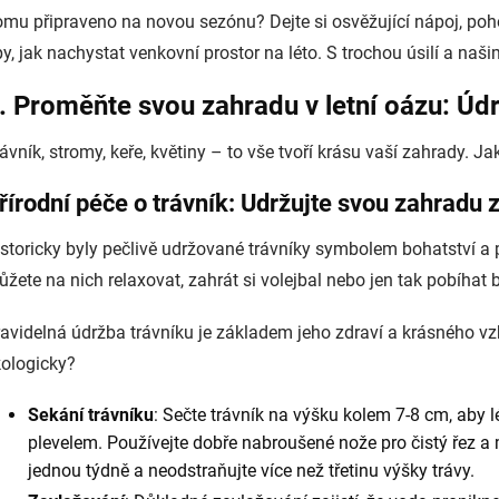
mu připraveno na novou sezónu? Dejte si osvěžující nápoj, poho
py, jak nachystat venkovní prostor na léto. S trochou úsilí a na
. Proměňte svou zahradu v letní oázu: Ú
ávník, stromy, keře, květiny – to vše tvoří krásu vaší zahrady. Jak
řírodní péče o trávník: Udržujte svou zahradu 
storicky byly pečlivě udržované trávníky symbolem bohatství a p
žete na nich relaxovat, zahrát si volejbal nebo jen tak pobíhat b
avidelná údržba trávníku je základem jeho zdraví a krásného vzh
kologicky?
Sekání trávníku
: Sečte trávník na výšku kolem 7-8 cm, aby 
plevelem. Používejte dobře nabroušené nože pro čistý řez a 
jednou týdně a neodstraňujte více než třetinu výšky trávy.